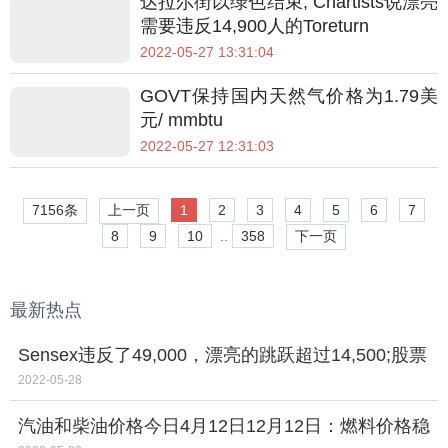
达拉尔街以绿色结束; Chartists说漂亮
需要违反14,900人的Toreturn
2022-05-27 13:31:04
GOVT保持国内天然气价格为1.79美
元/ mmbtu
2022-05-27 12:31:03
7156条
上一页
1
2
3
4
5
6
7
8
9
10
..
358
下一页
最新热点
Sensex违反了49,000，漂亮的跳跃超过14,500;股票
市场驶向高毛头吗？
2022-05-28
汽油和柴油价格今日4月12日12月12日：燃料价格稳