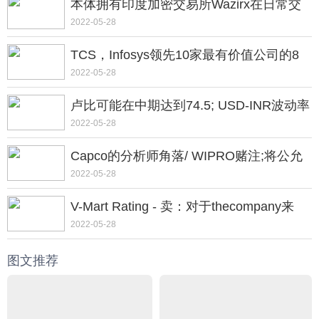
本体拥有印度加密交易所Wazirx在日常交
易量跨越200万美元;眼睛$ 1b IN2021
2022-05-28
TCS，Infosys领先10家最有价值公司的8
号累积累积超过Rs 1.2 Lakh Cr Inm-Cap
2022-05-28
卢比可能在中期达到74.5; USD-INR波动率
跳跃，美元指数重复2018年性能
2022-05-28
Capco的分析师角落/ WIPRO赌注;将公允
价值降低至RS450
2022-05-28
V-Mart Rating - 卖：对于thecompany来
说，前景很明亮
2022-05-28
图文推荐