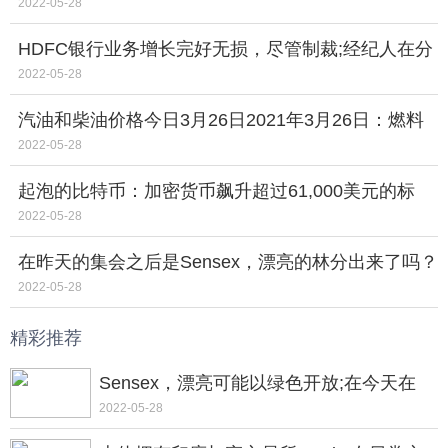
定;在孟买，德里，别的地区查看房价
2022-05-28
HDFC银行业务增长完好无损，尽管制裁;经纪人在分
享中看到27％上行
2022-05-28
汽油和柴油价格今日3月26日2021年3月26日：燃料
价格保持不变;最高的inmumbai
2022-05-28
起泡的比特币：加密货币飙升超过61,000美元的标
记，历史新高，如最新的公牛卷发
2022-05-28
在昨天的集会之后是Sensex，漂亮的林分出来了吗？
在开铃面前有5件事
2022-05-28
精彩推荐
Sensex，漂亮可能以绿色开放;在今天在
Dalalstreet上开放的钟声之前了解的五件事
2022-05-28