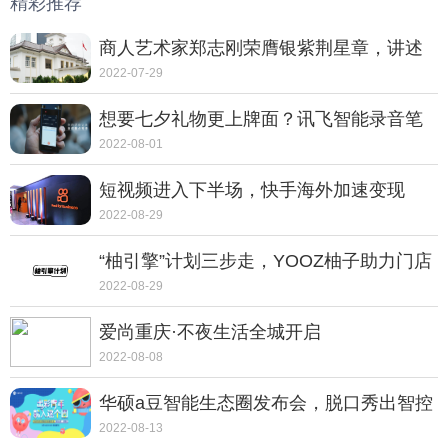
精彩推荐
商人艺术家郑志刚荣膺银紫荆星章，讲述
动人的中国故事
2022-07-29
想要七夕礼物更上牌面？讯飞智能录音笔
SR702质感非凡
2022-08-01
短视频进入下半场，快手海外加速变现
2022-08-29
“柚引擎”计划三步走，YOOZ柚子助力门店
走向转型之路
2022-08-29
爱尚重庆·不夜生活全城开启
2022-08-08
华硕a豆智能生态圈发布会，脱口秀出智控
新体验
2022-08-13