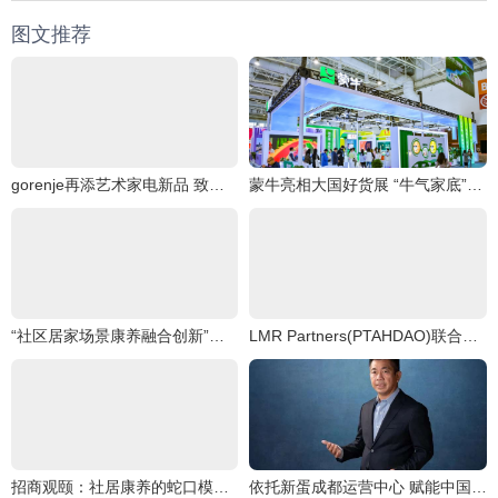
图文推荐
gorenje再添艺术家电新品 致净洗烘套系焕醒品质生活灵感
蒙牛亮相大国好货展 “牛气家底”引爆全场
“社区居家场景康养融合创新”沙龙圆满举行
LMR Partners(PTAHDAO)联合Master Plan信托B,创造一个“可持续能源文明
招商观颐：社居康养的蛇口模式探索
依托新蛋成都运营中心 赋能中国跨境电商卖家