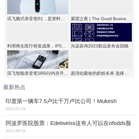
讯飞腕式录音笔R1，是资料备忘的优选工具
展望之夜 | The Good Business第六届新商业公民颁奖典礼成功举办
利用再生医疗研发成果，IPSA首次提出抗老“新思路”！
兴远咨询2023新品发布会回顾
讯飞智能录音笔SR502内存升级，实力更强大
易消化吸收的奶粉名单 选择伊利金领冠睿护
最新热点
印度第一辆车7.5卢比千万卢比公司！Mukesh
Ambani的Reliance在殴打TCS之后实现了另一个壮举
2022-01-19
阿波罗医院股票：Edelweiss这有人可以在ofodds脸
上说
2021-09-15