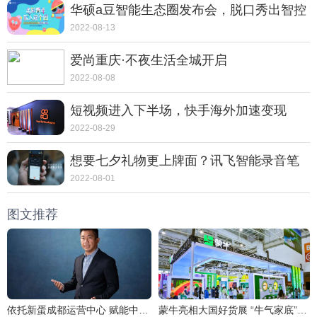
华硕a豆智能生态圈发布会，脱口秀出智控
新体验
2022-08-13
爱尚重庆·不夜生活全城开启
2022-08-08
短视频进入下半场，快手海外加速变现
2022-08-29
想要七夕礼物更上牌面？讯飞智能录音笔
SR702质感非凡
2022-08-01
图文推荐
依托新蛋成都运营中心 赋能中国跨境电商卖家
蒙牛亮相大国好货展 “牛气家底”引爆全场