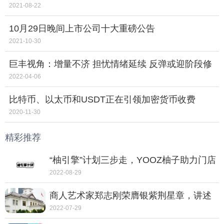
2021-08-22
10月29日晚间上市公司十大重磅公告
2021-10-30
巨丰视角：增量不济 担忧情绪延续 反弹或迎阶段修
整
2022-04-06
比特币、以太币和USDT正在引领加密货币收费
2020-11-30
精彩推荐
“柚引擎”计划三步走，YOOZ柚子助力门店
走向转型之路
2022-08-29
商人艺术家郑志刚荣膺银紫荆星章，讲述
动人的中国故事
2022-07-29