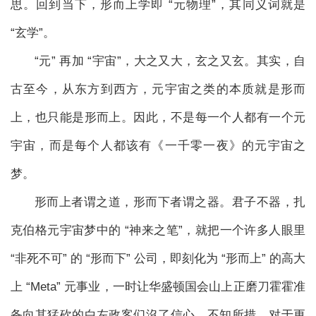
思。回到当下，形而上学即 “元物理”，其同义词就是
“玄学”。
“元” 再加 “宇宙”，大之又大，玄之又玄。其实，自
古至今，从东方到西方，元宇宙之类的本质就是形而
上，也只能是形而上。因此，不是每一个人都有一个元
宇宙，而是每个人都该有《一千零一夜》的元宇宙之
梦。
形而上者谓之道，形而下者谓之器。君子不器，扎
克伯格元宇宙梦中的 “神来之笔”，就把一个许多人眼里
“非死不可” 的 “形而下” 公司，即刻化为 “形而上” 的高大
上 “Meta” 元事业，一时让华盛顿国会山上正磨刀霍霍准
备向其猛砍的白左政客们沒了信心，不知所措。对于更