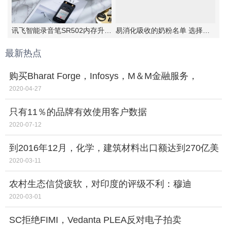
讯飞智能录音笔SR502内存升级，实力更强大
易消化吸收的奶粉名单 选择伊利金领冠睿护
最新热点
购买Bharat Forge，Infosys，M＆M金融服务，
Marico，Asian Paints；卖达米亚·巴拉特苏达山苏哈
2020-04-27
尼
只有11％的品牌有效使用客户数据
2020-07-12
到2016年12月，化学，建筑材料出口额达到270亿美
元
2020-03-11
农村生态信贷疲软，对印度的评级不利：穆迪
2020-03-01
SC拒绝FIMI，Vedanta PLEA反对电子拍卖