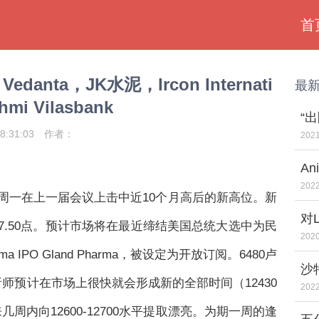
首
nta，JK水泥，Ircon Internati
最
hmi Vilasbank
“出
8:31:03
作者：
2021
A
升
2022
50可能在周一在上一届会议上击中近10个月高后的新高位。新
对
易167.50点。预计市场将在最近缔结美国总统大选中为民
的
2020
PO Gland Pharma，被设定为开放订阅。6480卢
沙
日。分析师预计在市场上很快就会形成新的全部时间（12430
止
2022
内向12600-12700水平提取漂亮。为期一周的逢