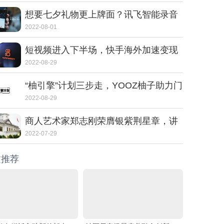
想要七夕礼物更上牌面？讯飞智能录音
笔SR702质感非凡
2022-08-01
短视频进入下半场，快手海外加速变现
2022-08-29
“柚引擎”计划三步走，YOOZ柚子助力门
店走向转型之路
2022-08-29
商人艺术家郑志刚荣膺银紫荆星章，讲
述动人的中国故事
2022-07-29
文推荐