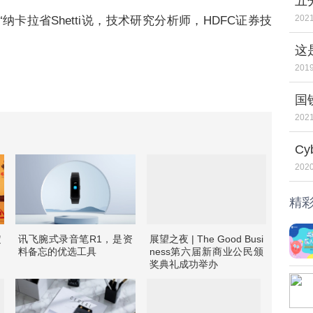
五分
2021
纳卡拉省Shetti说，技术研究分析师，HDFC证券技
这
2019
国
长
2021
Cy
划
2020
精
定
讯飞腕式录音笔R1，是资
展望之夜 | The Good Busi
料备忘的优选工具
ness第六届新商业公民颁
奖典礼成功举办