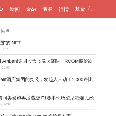
页
新闻
金融
港股
行情
基金
新热点
圈”的 NFT
-08-27
nil Ambani集团股票飞像火箭队！RCOM股价跃
65％，依赖海军潮水34％
-01-03
Lalit酒店集团的突袭，发起人带动了1,000卢比
黑色外国资产：CBDT
-07-17
特阿美设施再度遇袭 F1赛事现场望见浓烟 油价
跌跳涨
-03-26