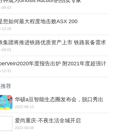
钟成为Gnosis Auction的拍卖专家
-09-03
是您如何最大程度地击败ASX 200
-12-26
铁集团将推进铁路优质资产上市 铁路装备需求
期可观
-09-01
berVein2020年度报告出炉 附2021年度超强计
-12-31
彩推荐
华硕a豆智能生态圈发布会，脱口秀出
智控新体验
2022-08-13
爱尚重庆·不夜生活全城开启
2022-08-08