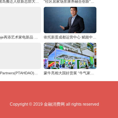
广域铭岛搬迁入驻新总部大楼 为西部地区新增沉浸式工业互联网创新体验中心
“社区居家场景康养融合创新”沙龙圆满举行
gorenje再添艺术家电新品 致净洗烘套系焕醒品质生活灵感
依托新蛋成都运营中心 赋能中国跨境电商卖家
LMR Partners(PTAHDAO)联合Master Plan信托B,创造一个“可持续能源文明
蒙牛亮相大国好货展 “牛气家底”引爆全场
Copyright © 2019 金融消费网 all rights reserved