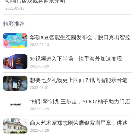
动物币版块或将迎来光明
2021-05-18
精彩推荐
华硕a豆智能生态圈发布会，脱口秀出智控
新体验
2022-08-13
短视频进入下半场，快手海外加速变现
2022-08-29
想要七夕礼物更上牌面？讯飞智能录音笔
SR702质感非凡
2022-08-01
“柚引擎”计划三步走，YOOZ柚子助力门店
走向转型之路
2022-08-29
商人艺术家郑志刚荣膺银紫荆星章，讲述
动人的中国故事
2022-07-29