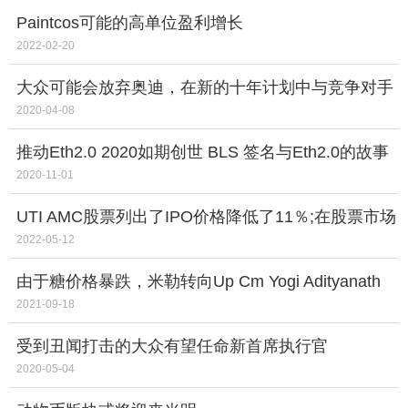
Paintcos可能的高单位盈利增长
2022-02-20
大众可能会放弃奥迪，在新的十年计划中与竞争对手
联系
2020-04-08
推动Eth2.0 2020如期创世 BLS 签名与Eth2.0的故事
2020-11-01
UTI AMC股票列出了IPO价格降低了11％;在股票市场
后收回一些损失分钟
2022-05-12
由于糖价格暴跌，米勒转向Up Cm Yogi Adityanath
Indentation
2021-09-18
受到丑闻打击的大众有望任命新首席执行官
2020-05-04