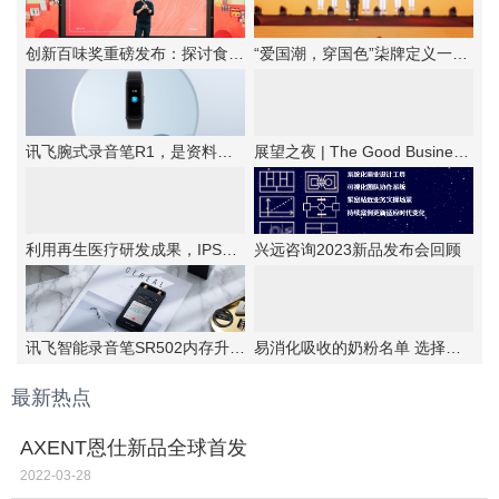
创新百味奖重磅发布：探讨食品企业韧性增长法则
“爱国潮，穿国色”柒牌定义一种新的中华时尚
讯飞腕式录音笔R1，是资料备忘的优选工具
展望之夜 | The Good Business第六届新商业公民颁奖典礼成功举办
利用再生医疗研发成果，IPSA首次提出抗老“新思路”！
兴远咨询2023新品发布会回顾
讯飞智能录音笔SR502内存升级，实力更强大
易消化吸收的奶粉名单 选择伊利金领冠睿护
最新热点
AXENT恩仕新品全球首发
2022-03-28