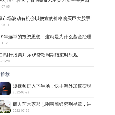
IP对话年轻人，看Yestar艺星美力女生盛典如
“进化”
-07-05
享市场波动有机会以便宜的价格购买巨大股票;
间才能达到傻瓜
-05-11
019年选举的投资思想：这就是为什么基金经理
mir Arora没有采摘股票BetSyet
-11-23
CICI银行股票对乐观贷款周期结束时乐观
-01-28
彩推荐
短视频进入下半场，快手海外加速变现
2022-08-29
商人艺术家郑志刚荣膺银紫荆星章，讲
述动人的中国故事
2022-07-29