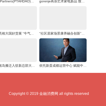
LMR Partners(PTAHDAO)联合Master Plan信托B,创造一个“可持续能源文明
gorenje再添艺术家电新品 致净洗烘套系焕醒品质生活灵感
蒙牛亮相大国好货展 “牛气家底”引爆全场
“社区居家场景康养融合创新”沙龙圆满举行
广域铭岛搬迁入驻新总部大楼 为西部地区新增沉浸式工业互联网创新体验中心
依托新蛋成都运营中心 赋能中国跨境电商卖家
Copyright © 2019 金融消费网 all rights reserved