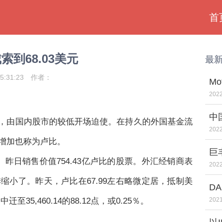
首
索到68.03美元
最
5:31:23
作者：
Mo
U
2022
中
床上，由国内股市的较低开场迫使。在持久的外国基金流
办
2022
增加也称为卢比。
巨
昨日销售价值754.43亿卢比的股票。外汇经销商表
目
2022
小了。昨天，卢比在67.99左右略微定居，抵制美
D
35,460.14的88.12点，或0.25％。
2021