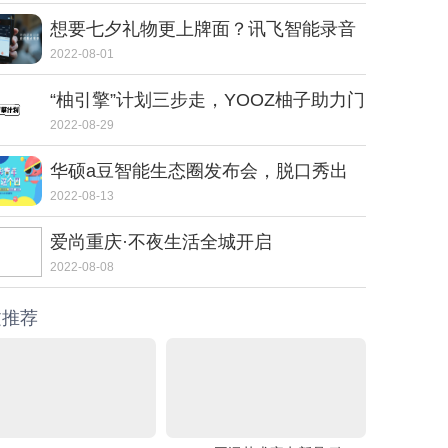
想要七夕礼物更上牌面？讯飞智能录音
笔SR702质感非凡
2022-08-01
“柚引擎”计划三步走，YOOZ柚子助力门
店走向转型之路
2022-08-29
华硕a豆智能生态圈发布会，脱口秀出
智控新体验
2022-08-13
爱尚重庆·不夜生活全城开启
2022-08-08
文推荐