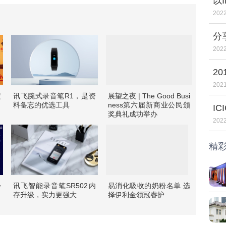
以
何
2022
分
时
2022
2
Sa
2021
定
讯飞腕式录音笔R1，是资
展望之夜 | The Good Busi
料备忘的优选工具
ness第六届新商业公民颁
I
奖典礼成功举办
2022
精
会
讯飞智能录音笔SR502内
易消化吸收的奶粉名单 选
存升级，实力更强大
择伊利金领冠睿护