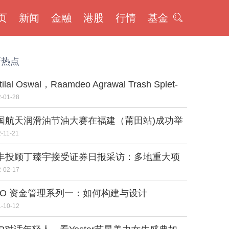
页
新闻
金融
港股
行情
基金
新热点
tilal Oswal，Raamdeo Agrawal Trash Splet-
p Murmurs;说这些谣言已经发生了20年
-01-28
国航天润滑油节油大赛在福建（莆田站)成功举
-11-21
丰投顾丁臻宇接受证券日报采访：多地重大项
投资清单出炉 总投资额合计超25万亿元
-02-17
AO 资金管理系列一：如何构建与设计
-10-12