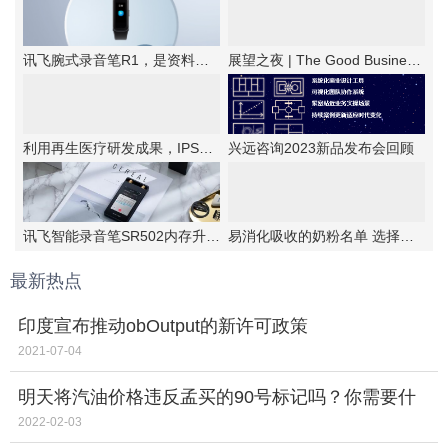
讯飞腕式录音笔R1，是资料备忘的优选工具
展望之夜 | The Good Business第六届新商业公民颁奖典礼成功举办
利用再生医疗研发成果，IPSA首次提出抗老“新思路”！
兴远咨询2023新品发布会回顾
讯飞智能录音笔SR502内存升级，实力更强大
易消化吸收的奶粉名单 选择伊利金领冠睿护
最新热点
印度宣布推动obOutput的新许可政策
2021-07-04
明天将汽油价格违反孟买的90号标记吗？你需要什
么？
2022-02-03