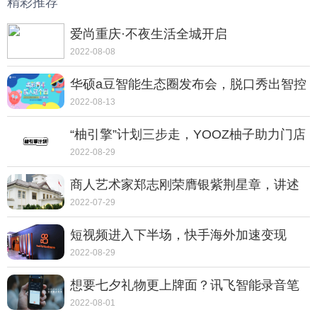
精彩推荐
爱尚重庆·不夜生活全城开启
2022-08-08
华硕a豆智能生态圈发布会，脱口秀出智控
新体验
2022-08-13
“柚引擎”计划三步走，YOOZ柚子助力门店
走向转型之路
2022-08-29
商人艺术家郑志刚荣膺银紫荆星章，讲述
动人的中国故事
2022-07-29
短视频进入下半场，快手海外加速变现
2022-08-29
想要七夕礼物更上牌面？讯飞智能录音笔
SR702质感非凡
2022-08-01