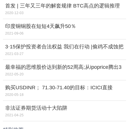
首发 | 三年又三年的解套规律 BTC高点的逻辑推理
2020-12-03
印度铜铜股在短短4天飙升50％
2021-09-06
3·15保护投资者合法权益 我们在行动 |偷鸡不成蚀把
米，泄露内幕要不得
2021-03-27
最幸福的思维股价达到新的52周高;从ipoprice腾出3
次
2022-05-20
购买USDINR； 71.30-71.40的目标：ICICI直接
2020-05-18
非法证券期货活动十大陷阱
2021-04-25