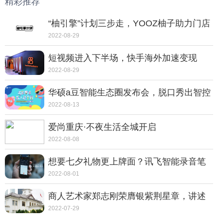
精彩推荐
“柚引擎”计划三步走，YOOZ柚子助力门店
走向转型之路
2022-08-29
短视频进入下半场，快手海外加速变现
2022-08-29
华硕a豆智能生态圈发布会，脱口秀出智控
新体验
2022-08-13
爱尚重庆·不夜生活全城开启
2022-08-08
想要七夕礼物更上牌面？讯飞智能录音笔
SR702质感非凡
2022-08-01
商人艺术家郑志刚荣膺银紫荆星章，讲述
动人的中国故事
2022-07-29