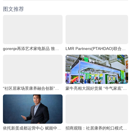
图文推荐
gorenje再添艺术家电新品 致净洗烘套系焕醒品质生活灵感
LMR Partners(PTAHDAO)联合Master Plan信托B,创造一个“可持续能源文明
“社区居家场景康养融合创新”沙龙圆满举行
蒙牛亮相大国好货展 “牛气家底”引爆全场
依托新蛋成都运营中心 赋能中国跨境电商卖家
招商观颐：社居康养的蛇口模式探索