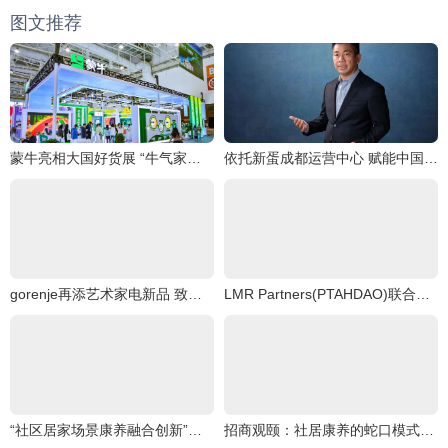
图文推荐
蒙牛亮相大国好货展 “牛气家底”引爆全场
依托新蛋成都运营中心 赋能中国跨境电商卖家
gorenje再添艺术家电新品 致净洗烘套系焕醒品质生活灵感
LMR Partners(PTAHDAO)联合Master Plan信托B,创造一个“可持续能源文明
“社区居家场景康养融合创新”沙龙圆满举行
招商观颐：社居康养的蛇口模式探索