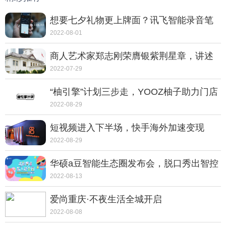
想要七夕礼物更上牌面？讯飞智能录音笔
SR702质感非凡
2022-08-01
商人艺术家郑志刚荣膺银紫荆星章，讲述
动人的中国故事
2022-07-29
“柚引擎”计划三步走，YOOZ柚子助力门店
走向转型之路
2022-08-29
短视频进入下半场，快手海外加速变现
2022-08-29
华硕a豆智能生态圈发布会，脱口秀出智控
新体验
2022-08-13
爱尚重庆·不夜生活全城开启
2022-08-08