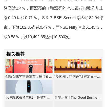
降高达1.4％，而漂亮的IT和漂亮的PSU银行指数分别上
涨0.49％和0.71％。S＆P BSE Sensex以34,184.04结
束，下降162.35点或0.47％，而NSE Nifty冲出61.45点，
或0.58％，以10,492.85达到10,500次。
相关推荐
创新百味奖重磅发布：探讨食品企业韧性增长法则
“爱国潮，穿国色”柒牌定义一种新的中华时尚
讯飞腕式录音笔R1，是资料备忘的优选工具
展望之夜 | The Good Business第六届新商业公民颁奖典礼成功举办