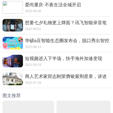
爱尚重庆·不夜生活全城开启
2022-08-08
想要七夕礼物更上牌面？讯飞智能录音笔
SR702质感非凡
2022-08-01
华硕a豆智能生态圈发布会，脱口秀出智控
新体验
2022-08-13
短视频进入下半场，快手海外加速变现
2022-08-29
商人艺术家郑志刚荣膺银紫荆星章，讲述
动人的中国故事
2022-07-29
图文推荐