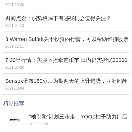
受青睐！
2021-10-20
财闻点金：弱势格局下有哪些机会值得关注？
2021-04-13
8 Warren Buffett关于投资的行情，可以帮助维持股票
市场遗址
2021-12-11
7.20早行情：美股下挫牵连币市 日内仍需担忧30000
美元支撑
2021-07-20
Sensex瀑布150分后为期两天的上升趋势，亚洲同龄
人分段
2021-12-04
精彩推荐
“柚引擎”计划三步走，YOOZ柚子助力门店
走向转型之路
2022-08-29