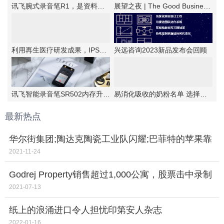
讯飞腕式录音笔R1，是资料备忘的优选工具
展望之夜 | The Good Business第六届新商业公民颁奖典礼成功举办
利用再生医疗研发成果，IPSA首次提出抗老“新思路”！
兴远咨询2023新品发布会回顾
讯飞智能录音笔SR502内存升级，实力更强大
易消化吸收的奶粉名单 选择伊利金领冠睿护
最新热点
华尔街集团;陶达克陶瓷工业队闪耀;巴菲特的苹果靠
近1万亿美元的MarketCap
2021-11-24
Godrej Property销售超过1,000公寓，股票击中录制
2021-07-13
纸上的浪涌进口令人担忧印第安人杂志
2022-01-16