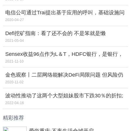
电信公司通过Trai提出基于应用的呼叫，基础设施问
题
2020-04-27
Defi挖矿指南：看了还不会的 不是笨就是懒
2021-05-04
Sensex收益96点作为L＆T，HDFC银行，是银行，
TCS，Tata Steel Lead;金属集会，omcsdive
2021-11-10
金色观察丨二层网络能解决DeFi局限问题 但风险仍
在
2020-11-02
波动性推动了这两个大型姐妹股市下跌30％的折扣;
你应该是你吗？
2022-04-16
精彩推荐