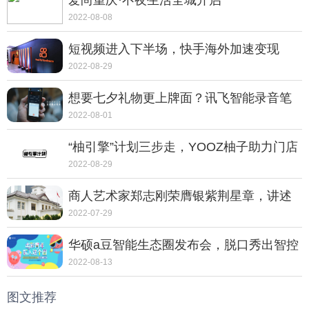
爱尚重庆·不夜生活全城开启
2022-08-08
短视频进入下半场，快手海外加速变现
2022-08-29
想要七夕礼物更上牌面？讯飞智能录音笔
SR702质感非凡
2022-08-01
“柚引擎”计划三步走，YOOZ柚子助力门店
走向转型之路
2022-08-29
商人艺术家郑志刚荣膺银紫荆星章，讲述
动人的中国故事
2022-07-29
华硕a豆智能生态圈发布会，脱口秀出智控
新体验
2022-08-13
图文推荐