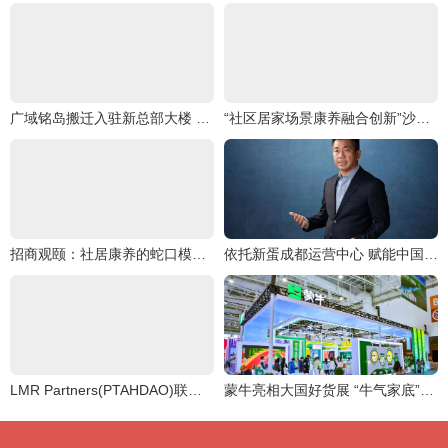
广域铭岛搬迁入驻新总部大楼 为西部地区新增沉浸式工业互联网创新体验中心
“社区居家场景康养融合创新”沙龙圆满举行
招商观颐：社居康养的蛇口模式探索
依托新蛋成都运营中心 赋能中国跨境电商卖家
LMR Partners(PTAHDAO)联合Master Plan信托B,创造一个“可持续能源文明
蒙牛亮相大国好货展 “牛气家底”引爆全场