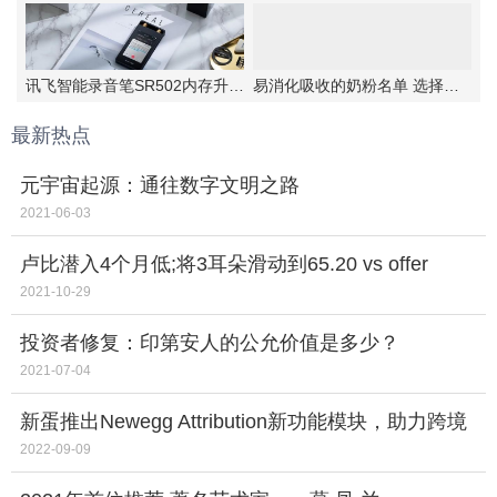
讯飞智能录音笔SR502内存升级，实力更强大
易消化吸收的奶粉名单 选择伊利金领冠睿护
最新热点
元宇宙起源：通往数字文明之路
2021-06-03
卢比潜入4个月低;将3耳朵滑动到65.20 vs offer
fedmeet
2021-10-29
投资者修复：印第安人的公允价值是多少？
2021-07-04
新蛋推出Newegg Attribution新功能模块，助力跨境
电商卖家抓住海外市场营销红利
2022-09-09