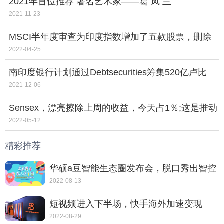
2021年首位推荐 著名艺术家——葛 凤 兰
2021-11-23
MSCI半年度审查为印度指数增加了五款股票，删除
了四个;检查什么
2022-04-25
南印度银行计划通过Debtsecurities筹集520亿卢比
2021-12-06
Sensex，漂亮擦除上周的收益，今天占1％;这是推动
D-Street Lowertoday的原因
2022-05-12
精彩推荐
华硕a豆智能生态圈发布会，脱口秀出智控
新体验
2022-08-13
短视频进入下半场，快手海外加速变现
2022-08-29