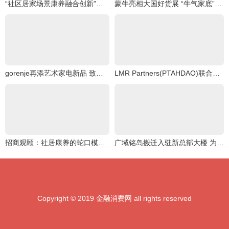
“社区居家场景康养融合创新”沙龙圆满举行
蒙牛亮相大国好货展 “牛气家底”引爆全场
gorenje再添艺术家电新品 致净洗烘套系焕醒品质生活灵感
LMR Partners(PTAHDAO)联合Master Plan信托B,创造一个“可持续能源文明
招商观颐：社居康养的蛇口模式探索
广域铭岛搬迁入驻新总部大楼 为西部地区新增沉浸式工业互联网创新体验中心
Copyright © 2019 金融消费网 all rights reserved