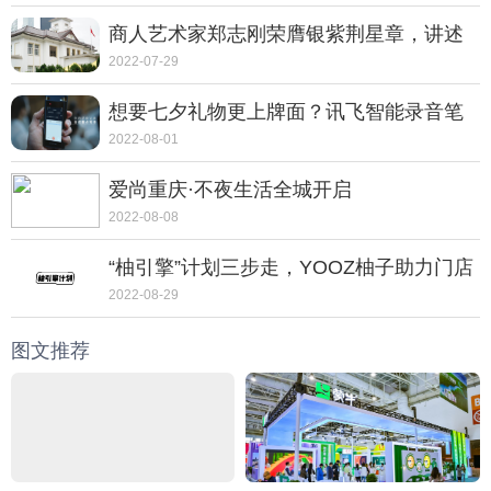
商人艺术家郑志刚荣膺银紫荆星章，讲述
动人的中国故事
2022-07-29
想要七夕礼物更上牌面？讯飞智能录音笔
SR702质感非凡
2022-08-01
爱尚重庆·不夜生活全城开启
2022-08-08
“柚引擎”计划三步走，YOOZ柚子助力门店
走向转型之路
2022-08-29
图文推荐