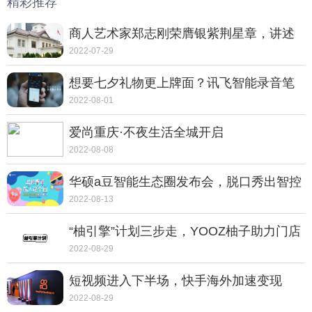
精彩推荐
商人艺术家郑志刚荣膺银紫荆星章，讲述
动人的中国故事
2022-07-29
想要七夕礼物更上牌面？讯飞智能录音笔
SR702质感非凡
2022-08-01
爱尚重庆·不夜生活全城开启
2022-08-08
华硕a豆智能生态圈发布会，脱口秀出智控
新体验
2022-08-13
“柚引擎”计划三步走，YOOZ柚子助力门店
走向转型之路
2022-08-29
短视频进入下半场，快手海外加速变现
2022-08-29