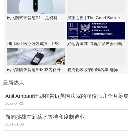
讯飞腕式录音笔R1，是资料备忘的优选工具
展望之夜 | The Good Business第六届新商业公民颁奖典礼成功举办
利用再生医疗研发成果，IPSA首次提出抗老“新思路”！
兴远咨询2023新品发布会回顾
讯飞智能录音笔SR502内存升级，实力更强大
易消化吸收的奶粉名单 选择伊利金领冠睿护
最新热点
Anil Ambani计划在告诉英国法院的净值后几个月筹集
依赖恐怖税率差不多
2022-04-25
新的挑战在新薪水等待印度制造业
2021-11-09