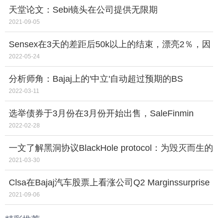
天堂论文：Sebi镜头在公司提供无限期
2021-09-05
Sensex在3天的差距后50k以上的结束，漂亮2％，因
为公牛队收购;这是商人制造的专家
2022-05-24
分析师角：Bajaj上的'中立'自动超过预期的BS
Viturnence
2022-03-11
选举债券于3月份在3月份开始出售，SaleFinmin
2022-02-28
一文了解黑洞协议BlackHole protocol：为毁灭而生的
永久通缩重构者
2021-03-30
Clsa在Bajaj汽车股票上看涨公司Q2 Marginssurprise
后
2021-09-06