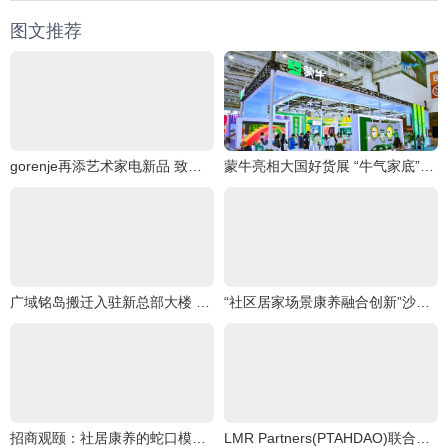
图文推荐
gorenje再添艺术家电新品 致净洗烘套系焕醒品质生活灵感
蒙牛亮相大国好货展 “牛气家底”引爆全场
广域铭岛搬迁入驻新总部大楼 为西部地区新增沉浸式工业互联网创新体验中心
“社区居家场景康养融合创新”沙龙圆满举行
招商观颐：社居康养的蛇口模式探索
LMR Partners(PTAHDAO)联合Master Plan信托B,创造一个“可持续能源文明