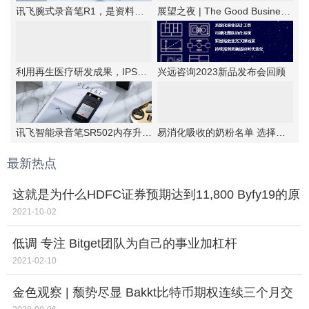
讯飞腕式录音笔R1，是资料备忘的优选工具
展望之夜 | The Good Business第六届新商业公民颁奖典礼成功举办
利用再生医疗研发成果，IPSA首次提出抗老“新思路”！
兴远咨询2023新品发布会回顾
讯飞智能录音笔SR502内存升级，实力更强大
易消化吸收的奶粉名单 选择伊利金领冠睿护
最新热点
这就是为什么HDFC证券预期达到11,800 Byfy19的原
因
2021-10-02
低调 专注 Bitget团队为自己的事业加杠杆
2021-02-10
金色观察 | 颓势尽显 Bakkt比特币期权连续三个月交