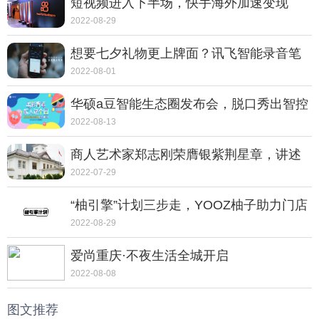
短视频进入下半场，快手海外加速变现
2022-08-29
想要七夕礼物更上牌面？讯飞智能录音笔
SR702质感非凡
2022-08-01
华硕a豆智能生态圈发布会，脱口秀出智控
新体验
2022-08-13
商人艺术家郑志刚荣膺银紫荆星章，讲述
动人的中国故事
2022-07-29
“柚引擎”计划三步走，YOOZ柚子助力门店
走向转型之路
2022-08-29
爱尚重庆·不夜生活全城开启
2022-08-08
图文推荐