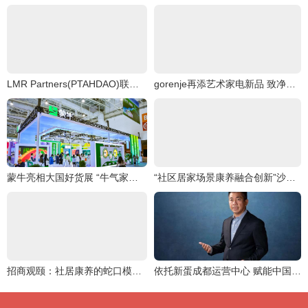
LMR Partners(PTAHDAO)联合Master Plan信托B,创造一个“可持续能源文明
gorenje再添艺术家电新品 致净洗烘套系焕醒品质生活灵感
蒙牛亮相大国好货展 “牛气家底”引爆全场
“社区居家场景康养融合创新”沙龙圆满举行
招商观颐：社居康养的蛇口模式探索
依托新蛋成都运营中心 赋能中国跨境电商卖家