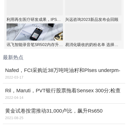
利用再生医疗研发成果，IPSA首次提出抗老“新思路”！
兴远咨询2023新品发布会回顾
讯飞智能录音笔SR502内存升级，实力更强大
易消化吸收的奶粉名单 选择伊利金领冠睿护
最新热点
Nafed，FCI采购近38万吨吨油籽和Plses underpm-
aasha
2022-03-17
Ril，Maruti，PVT银行股票拖着Sensex 300分;检查
什么是称量
2022-04-14
黄金试卷按需推动31,000卢比，飙升Rs650
2021-08-25