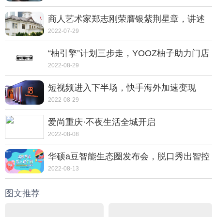
商人艺术家郑志刚荣膺银紫荆星章，讲述
动人的中国故事
2022-07-29
“柚引擎”计划三步走，YOOZ柚子助力门店
走向转型之路
2022-08-29
短视频进入下半场，快手海外加速变现
2022-08-29
爱尚重庆·不夜生活全城开启
2022-08-08
华硕a豆智能生态圈发布会，脱口秀出智控
新体验
2022-08-13
图文推荐