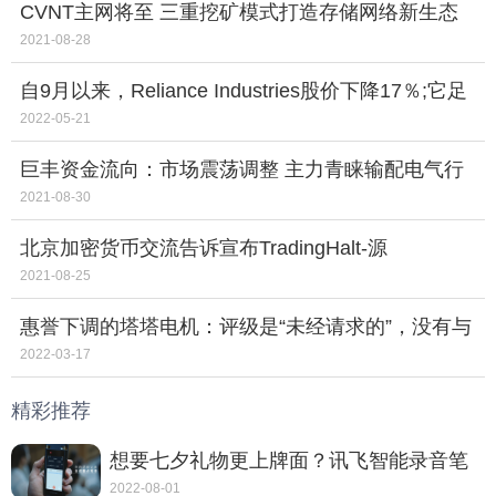
CVNT主网将至 三重挖矿模式打造存储网络新生态
2021-08-28
自9月以来，Reliance Industries股价下降17％;它足
以买不足吗？
2022-05-21
巨丰资金流向：市场震荡调整 主力青睐输配电气行
业！
2021-08-30
北京加密货币交流告诉宣布TradingHalt-源
2021-08-25
惠誉下调的塔塔电机：评级是“未经请求的”，没有与
全球化的正式参与
2022-03-17
精彩推荐
想要七夕礼物更上牌面？讯飞智能录音笔
SR702质感非凡
2022-08-01